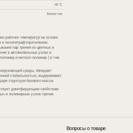
-60 °С
Белые тсм
н рабочих температур на основе
 и политетрафторэтиленом.
вание пар трения из цветных и
ения в автомобильных узлах и
полимер и металл-полимер ( в том
 окружающей среды, обладает
ионной стабильностью, выдерживает
даря структуре базового масла.
бствует демпфирующим свойствам
ых и полимерных узлов трения.
Вопросы о товаре