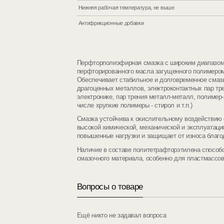
Нижняя рабочая температура, не выше
Антифрикционные добавки
Перфторполиэфирная смазка с широким диапазомо
перфторированного масла загущенного полимером
Обеспечивает стабильное и долговременное смазы
драгоценных металлов, электроконтактных пар тр
электронике, пар трения металл-металл, полимер-
числе хрупкие полимеры - стирол и т.п.)
Смазка устойчива к окислительному воздействию
высокой химической, механической и эксплуатац
повышенные нагрузки и защищает от износа благо
Наличие в составе политетрафторэтилена спосо
смазочного материала, особенно для пластмассов
Вопросы о товаре
Ещё никто не задавал вопроса