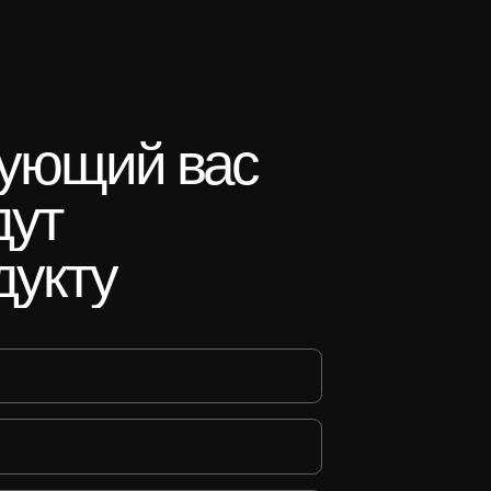
сующий
вас
дут
дукту