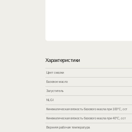
Характеристики
Цвет смазки
Базовое масло
Загуститель
NLGI
Кинематическая вязкость базового масла при 100°С, сст
Кинематическая вязкость базового масла при 40°С, сст
Верхняя рабочая температура