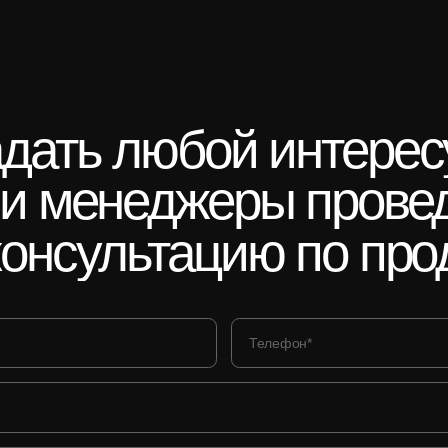
адать
любой
интере
ши
менеджеры
прове
консультацию
по
про