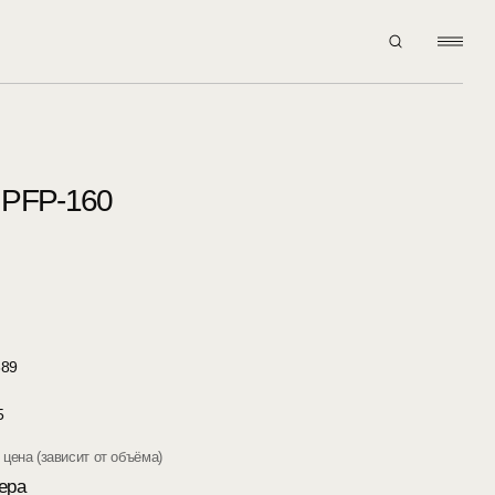
 PFP-160
389
5
цена (зависит от объёма)
ера