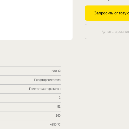
Запросить оптовую
Купить в розни
Белый
Перфторполиэфир
Политетрафторэтилен
2
51
160
+250 °С